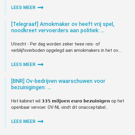
LEES MEER
[Telegraaf] Amokmaker ov heeft vrij spel,
noodkreet vervoerders aan politiek: …
Utrecht - Per dag worden zeker twee reis- of
verblijfsverboden opgelegd aan amokmakers in het ov....
LEES MEER
[BNR] Ov-bedrijven waarschuwen voor
bezuinigingen: …
Het kabinet wil 𝟯𝟯𝟱 𝗺𝗶𝗹𝗷𝗼𝗲𝗻 𝗲𝘂𝗿𝗼 𝗯𝗲𝘇𝘂𝗶𝗻𝗶𝗴𝗲𝗻 op het
openbaar vervoer. OV-NL vindt dit onacceptabel...
LEES MEER