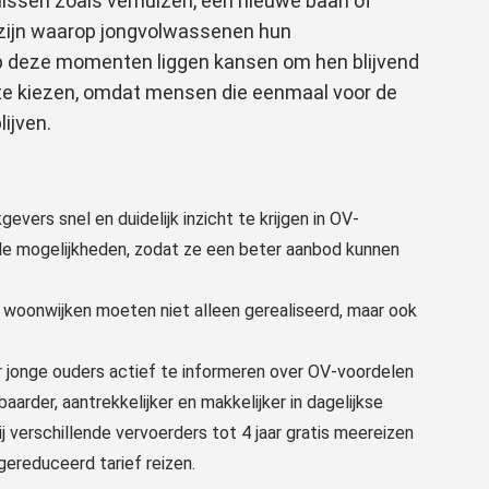
nissen zoals verhuizen, een nieuwe baan of
 zijn waarop jongvolwassenen hun
op deze momenten liggen kansen om hen blijvend
 te kiezen, omdat mensen die eenmaal voor de
ijven.
evers snel en duidelijk inzicht te krijgen in OV-
ale mogelijkheden, zodat ze een beter aanbod kunnen
e woonwijken moeten niet alleen gerealiseerd, maar ook
or jonge ouders actief te informeren over OV-voordelen
aarder, aantrekkelijker en makkelijker in dagelijkse
j verschillende vervoerders tot 4 jaar gratis meereizen
gereduceerd tarief reizen.